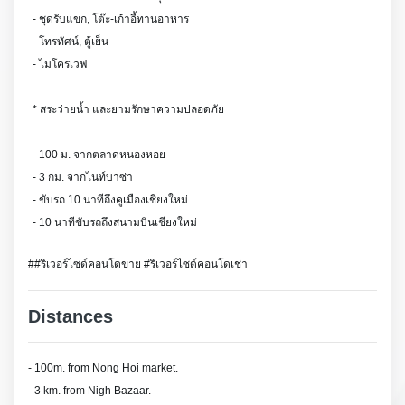
- ชุดรับแขก, โต๊ะ-เก้าอี้ทานอาหาร
- โทรทัศน์, ตู้เย็น
- ไมโครเวฟ
* สระว่ายน้ำ และยามรักษาความปลอดภัย
- 100 ม. จากตลาดหนองหอย
- 3 กม. จากไนท์บาซ่า
- ขับรถ 10 นาทีถึงคูเมืองเชียงใหม่
- 10 นาทีขับรถถึงสนามบินเชียงใหม่
##ริเวอร์ไซด์คอนโดขาย #ริเวอร์ไซด์คอนโดเช่า
Distances
- 100m. from Nong Hoi market.
- 3 km. from Nigh Bazaar.