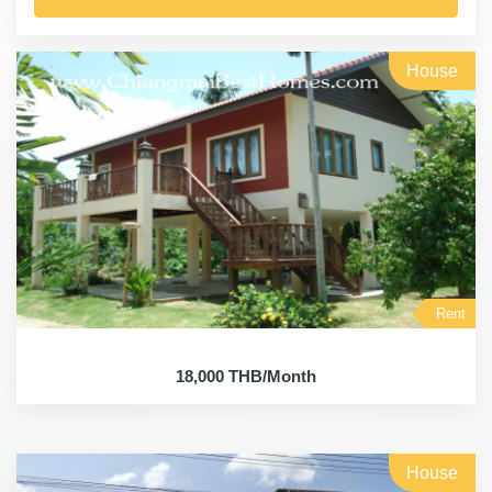
House
Rent
18,000 THB/Month
House