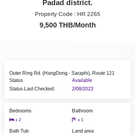
Padad district.
Property Code :
HR 2265
9,500 THB/Month
Outer Ring Rd. (HangDong - Saraphi), Route 121
Status
Available
Status Last Checked:
2/08/2023
Bedrooms
Bathroom
x 2
x 1
Bath Tub
Land area