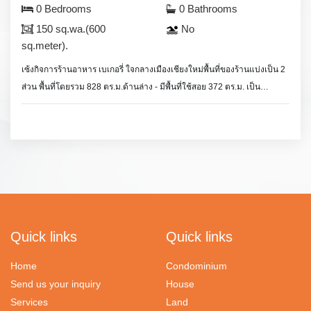
0 Bedrooms
0 Bathrooms
150 sq.wa.(600
No
sq.meter).
เซ้งกิจการร้านอาหาร เบเกอรี่ ใจกลางเมืองเชียงใหม่พื้นที่ของร้านแบ่งเป็น 2
ส่วน พื้นที่โดยรวม 828 ตร.ม.ด้านล่าง - มีพื้นที่ใช้สอย 372 ตร.ม. เป็น
บรรยากาศโอเพ่นแอร์ สามารถรองรับลูกค้าได้กว่า 100 คน มีทั้งโซนนั่ง
โอเพ่นแอร์ บาร์เครื่องดื่ม และห้องกาแฟ ภายในห้องกาแฟมีขนาดพื้นที่ 68
ตร.ม. ตกแต่งสไตล์ Loft มีเคาท์เตอร์ , เครื่องชงกาแฟ + อุปกรณ์ครบ , ตู้ใส่
เค้ก , เฟอร์นิเจอร์ และแอร์ 2 ตัว --- ด้านนอกร้านมีโต๊ะหินแกรนิตสีดำ 8 ชุด ,
โต๊ะไม้ฝั่ง ไดร์ฟวิ่ง 7 ชุด , บาร์เครื่องดื่ม , ทีวี 3 ตัว , กล้องวงจรปิด
ฺRestaurant for lease, good location in Chiang Mai city.Using space 828
sq.meter, lease included furniture.For more information please feel free
to contact us.
Quick links
Quick links
Home
Condominium
Send us your inquiry
House
Services
Land