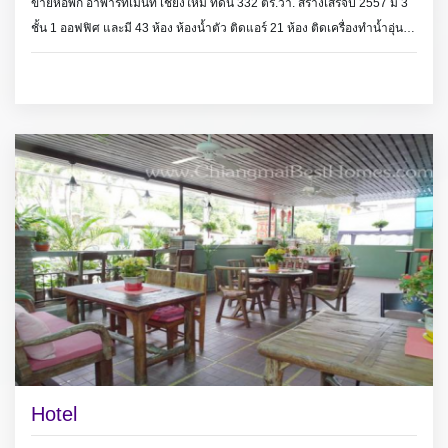
ขายหอพัก อาพาร์ทเม้นท์ เชียงใหม่ ที่ดิน 332 ตร.วา. สร้างเสร็จปี 2557 มี 3
ชั้น 1 ออฟฟิศ และมี 43 ห้อง ห้องน้ำตัว ติดแอร์ 21 ห้อง ติดเครื่องทำน้ำอุ่น
ทุกห้อง เข้าออกระบบคีย์การ์ด มีกล้องวงจรปิด
Apartment for sale on Maejo Rd., only 4 km. from Rimping MiChock
plaza, Land size 332 sq.wa.(1,328 sq.meter), year of build 2014, 1
office, 43 room with bathroom, 21 room with air conditioners, Keyguard,
CC TV.camera.
Hotel