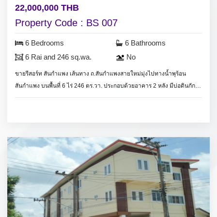
22,000,000 THB
Property Code : BS 007
6 Bedrooms
6 Bathrooms
6 Rai and 246 sq.wa.
No
ขายรีสอร์ท สันกำแพง เส้นทาง ถ.สันกำแพงสายใหม่มุ่งไปทางน้ำพุร้อน
สันกำแพง บนพื้นที่ 6 ไร่ 246 ตร.วา. ประกอบด้วยอาคาร 2 หลัง มีบ่อดินกัก
น้ำขนาด 9x15 เมตร ต้นลำใยกว่า 100 ต้น
Resort for sale in Sankhamphaeng, Land area 6 Rai and 246 sq.wa.