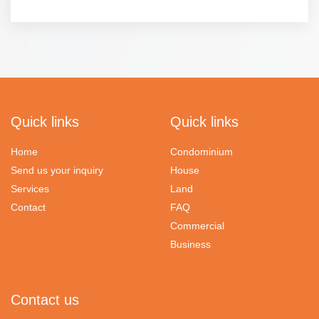
Hotel for sale near Lanna golf course, North of Chiang Mai city.Land
area 2 ria and 150 sq.wa.,
Four stories building, swimming pool, 92 rooms, with partly furnished.
Quick links
Quick links
Home
Condominium
Send us your inquiry
House
Services
Land
Contact
FAQ
Commercial
Business
Contact us