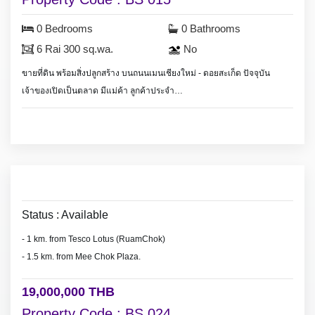
0 Bedrooms
0 Bathrooms
6 Rai 300 sq.wa.
No
ขายที่ดิน พร้อมสิ่งปลูกสร้าง บนถนนเมนเชียงใหม่ - ดอยสะเก็ด ปัจจุบัน
เจ้าของเปิดเป็นตลาด มีแม่ค้า ลูกค้าประจำ
เป็นที่ดินแปลงใหญ่ 6 ไร่ 300 ตร.วา. เหมาะสำหรับธุรกิจขนาดใหญ่ ห้าง
สรรพสินค้า โรงแรม อาคารพาณิยช์ หรือทำ community mall เพราะที่ดินอยู่
ติดถนนเมนเป็นที่ดินแปลงใหญ่ มีที่จอดรถยนต์สะดวก
Land & building for sale on Chiang Mai - Doi Saket Rd.
Right on the main road Chiang Mai - Doi Saket Rd.
Many opportunity for business.
Status : Available
- 1 km. from Tesco Lotus (RuamChok)
- 1.5 km. from Mee Chok Plaza.
19,000,000 THB
Property Code : BS 024