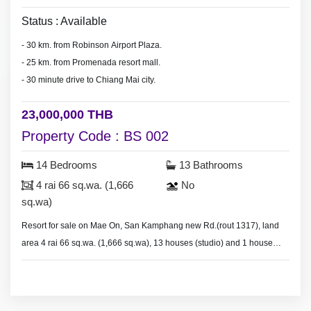
Status : Available
- 30 km. from Robinson Airport Plaza.
- 25 km. from Promenada resort mall.
- 30 minute drive to Chiang Mai city.
23,000,000 THB
Property Code : BS 002
14 Bedrooms
13 Bathrooms
4 rai 66 sq.wa. (1,666
No
sq.wa)
Resort for sale on Mae On, San Kamphang new Rd.(rout 1317), land
area 4 rai 66 sq.wa. (1,666 sq.wa), 13 houses (studio) and 1 house
with 2 bedrooms, swimming pool.