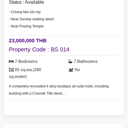
Status : Available
- Chiang Mai old city.
- Near Sunday walking street.
- Near Prasing Temple.
23,000,000 THB
Property Code : BS 014
7 Bedrooms
7 Bathrooms
65 sq.wa.(260
No
sq.meter)
A completely renovated 4 story boutique all-suite hotel, including
building with a Chanote Title deed,
Land size 65 sq.wa.(260 sq.meter), 7 large luxury suites built and
furnished to the highest of standards, Restaurant, bar and dinning
terrace serviced.
Situate on the main road, great business area.