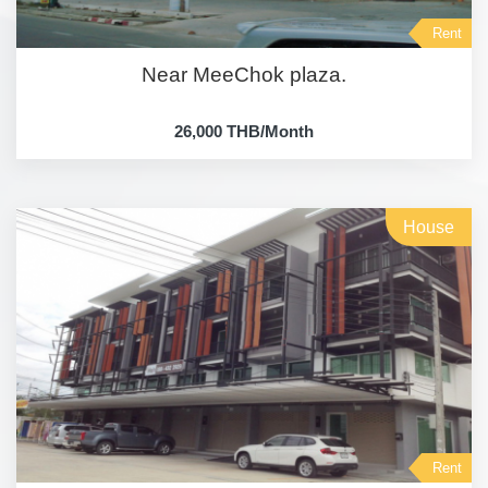
Rent
Near MeeChok plaza.
26,000 THB/Month
House
Rent