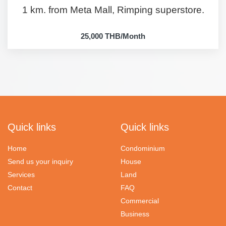
1 km. from Meta Mall, Rimping superstore.
25,000 THB/Month
Quick links
Quick links
Home
Condominium
Send us your inquiry
House
Services
Land
Contact
FAQ
Commercial
Business