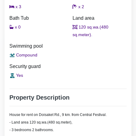
x 3
x 2
Bath Tub
Land area
x 0
120 sq.wa.(480
sq.meter).
Swimming pool
Compound
Security guard
Yes
Property Description
House for rent on Doisaket Rd., 9 km. from Central Festival.
- Land area 120 sq.wa.(480 sq.meter),
- 3 bedrooms 2 bathrooms.