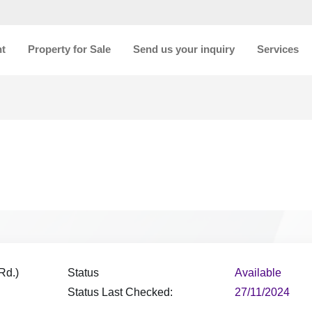
nt
Property for Sale
Send us your inquiry
Services
Rd.)
Status
Available
Status Last Checked:
27/11/2024