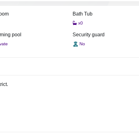
room
Bath Tub
x0
ming pool
Security guard
vate
No
ict.