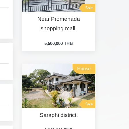
Sale
Near Promenada
shopping mall.
5,500,000 THB
House
Sale
Saraphi district.