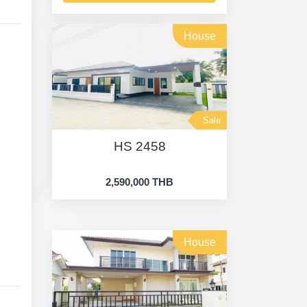
House
Sale
HS 2458
2,590,000 THB
House