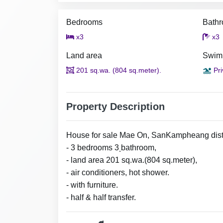
Bedrooms
Bath
x3
x3
Land area
Swim
201 sq.wa. (804 sq.meter).
Pri
Property Description
House for sale Mae On, SanKampheang distr
- 3 bedrooms 3 ฺbathroom,
- land area 201 sq.wa.(804 sq.meter),
- air conditioners, hot shower.
- with furniture.
- half & half transfer.