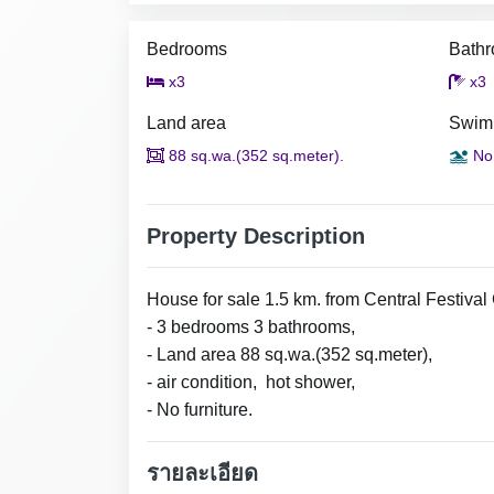
Bedrooms
Bath
x3
x3
Land area
Swim
88 sq.wa.(352 sq.meter).
No
Property Description
House for sale 1.5 km. from Central Festiva
- 3 bedrooms 3 bathrooms,
- Land area 88 sq.wa.(352 sq.meter),
- air condition, hot shower,
- No furniture.
รายละเอียด