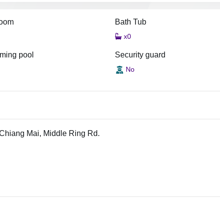
room
Bath Tub
x0
ming pool
Security guard
No
l Chiang Mai, Middle Ring Rd.