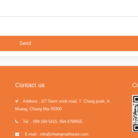
Contact us
C
Address : 2/7 Serm sook road, T. Chang puek, A.
Muang, Chiang Mai 50300
Tel. : 099 269 5415, 064-4799555
E-mail : info@chiangmaihouse.com